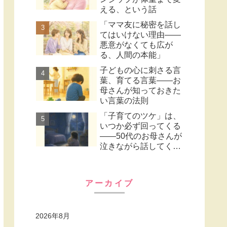
える、という話
「ママ友に秘密を話し
てはいけない理由——
悪意がなくても広が
る、人間の本能」
子どもの心に刺さる言
葉、育てる言葉——お
母さんが知っておきた
い言葉の法則
「子育てのツケ」は、
いつか必ず回ってくる
――50代のお母さんが
泣きながら話してくれ
たこと
アーカイブ
2026年8月