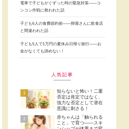
電車で子どもがぐずった時の緊急対策——コ
ンコン作戦に救われた話
子ども6人の食費節約術——卵屋さんに飲食店
と間違われた話
子ども5人で1万円の夏休み日帰り旅行——お
金がなくても諦めない！
人気記事
知らないと怖い！二重
否定は肯定ではなく、
強力な否定として潜在
意識に刺さる！
赤ちゃんは「触られる
こと」で育つ——スキ
ンシップが体重まで変