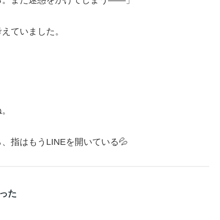
考えていました。
ね。
指はもうLINEを開いている💦
った