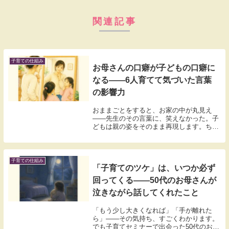
関連記事
子育ての仕組み
お母さんの口癖が子どもの口癖に
なる——6人育てて気づいた言葉
の影響力
おままごとをすると、お家の中が丸見え
——先生のその言葉に、笑えなかった。子
どもは親の姿をそのまま再現します。ちょ
っとドキッとする、実体験をもとにした話
です。
子育ての仕組み
「子育てのツケ」は、いつか必ず
回ってくる――50代のお母さんが
泣きながら話してくれたこと
「もう少し大きくなれば」「手が離れた
ら」——その気持ち、すごくわかります。
でも子育てセミナーで出会った50代のお母