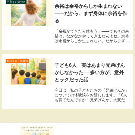
人。そこで私...
子育ての気づき
余裕は余裕からしか生まれない
——だから、まず身体に余裕を作
る
「余裕ができたら休もう」——でもその余
裕は、なかなかやってきませんよね。余裕
は余裕からしか生まれない。だからまず身
体に余裕を作ることから始める、その方法
をお伝えします。
私の子育て体験談
子ども6人 実はあまり兄弟げん
かしなかった──多い方が、意外
とラクだった話
今日は、私の子どもたちの「兄弟げんか」
についての体験談をお話しします。「6人
も育てたんですか！兄弟げんか、大変だっ
たでしょう？」そう聞かれるたびに、私は
少し困ってしまいます。正直に言うと……
わが家では兄弟げんかが、あまりなかった
からです。こ...