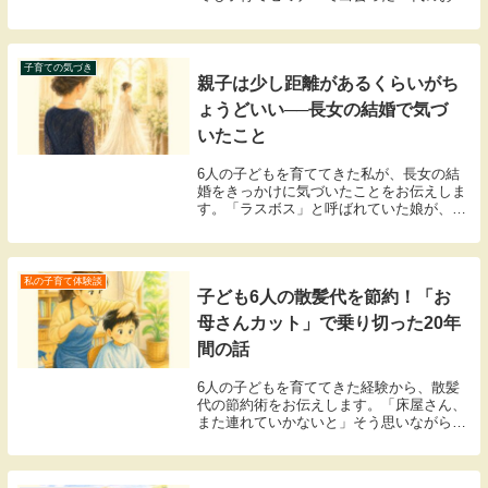
さんが泣きながら話してくれたこと、忘れ
られない話を聞いてください。
子育ての気づき
親子は少し距離があるくらいがち
ょうどいい──長女の結婚で気づ
いたこと
6人の子どもを育ててきた私が、長女の結
婚をきっかけに気づいたことをお伝えしま
す。「ラスボス」と呼ばれていた娘が、結
婚しました我が家の長女には、弟が5人い
ます。娘は弟が増えるたびにどんどん頼も
しくなり、中学・高校ではクラス委員を歴
任。あだ名は...
私の子育て体験談
子ども6人の散髪代を節約！「お
母さんカット」で乗り切った20年
間の話
6人の子どもを育ててきた経験から、散髪
代の節約術をお伝えします。「床屋さん、
また連れていかないと」そう思いながら、
毎回ため息をついていませんか？子どもが
多いと、散髪だけでもかなりの出費になり
ます。時間も、お金も。我が家は子ども6